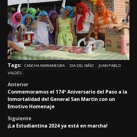
Tags:
CANCHA MARIANEGRA
DIA DEL NIÑO
JUAN PABLO
VALDÉS
Post
Anterior
Conmemoramos el 174º Aniversario del Paso a la
navigation
Inmortalidad del General San Martín con un
Emotivo Homenaje
Siguiente
¡La Estudiantina 2024 ya está en marcha!