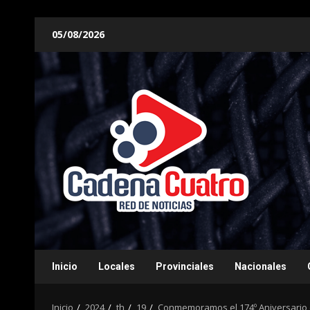
Saltar
05/08/2026
al
contenido
Inicio
Locales
Provinciales
Nacionales
Inicio
2024
th
19
Conmemoramos el 174º Aniversario d