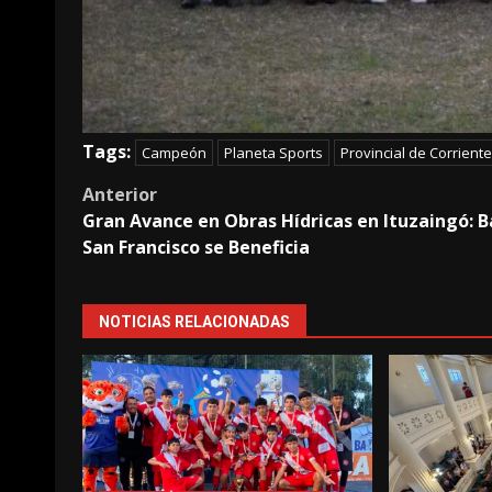
Tags:
Campeón
Planeta Sports
Provincial de Corrient
Post
Anterior
Gran Avance en Obras Hídricas en Ituzaingó: B
navigation
San Francisco se Beneficia
NOTICIAS RELACIONADAS