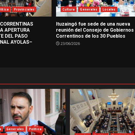
lítica
Provinciales
Cultura
Generales
Locales
 CORRENTINAS
Ituzaingó fue sede de una nueva
LA APERTURA
reunión del Consejo de Gobiernos
E DEL PASO
Correntinos de los 30 Pueblos
ONAL AYOLAS–
23/06/2026
a
Generales
Política