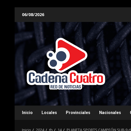
Saltar
06/08/2026
al
contenido
Inicio
Locales
Provinciales
Nacionales
Inicio
2024
th
14
PLANETA SPORTS CAMPEÓN SUB-9 de 