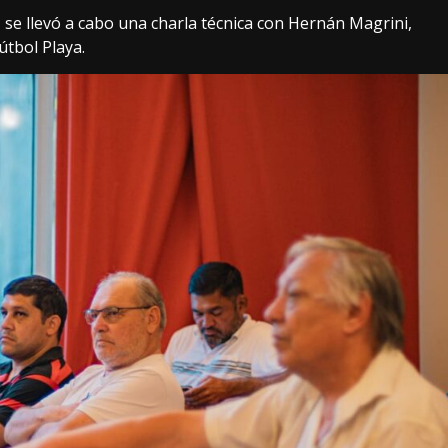
, se llevó a cabo una charla técnica con Hernán Magrini,
útbol Playa.