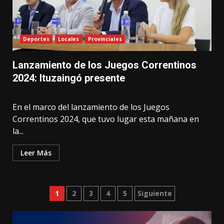
Deportes
Locales
Provinciales
Lanzamiento de los Juegos Correntinos
2024: Ituzaingó presente
En el marco del lanzamiento de los Juegos
Correntinos 2024, que tuvo lugar esta mañana en
la...
Leer Más
Paginación
1
2
3
4
5
Siguiente
de