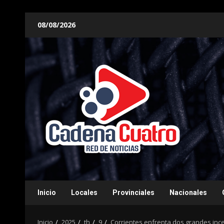
Saltar
08/08/2026
al
contenido
Inicio
Locales
Provinciales
Nacionales
Inicio
2025
th
9
Corrientes enfrenta dos grandes ince