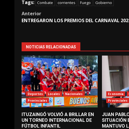
Tags:
Combate
corrientes
Fuego
Gobierno
Post
Anterior
ENTREGARON LOS PREMIOS DEL CARNAVAL 202
navigation
NOTICIAS RELACIONADAS
Deportes
Locales
Nacionales
Economía
Provinciales
Provinciales
ITUZAINGÓ VOLVIÓ A BRILLAR EN
JUAN PABLO
UN TORNEO INTERNACIONAL DE
SITUACIÓN
FÚTBOL INFANTIL
MANTUVO L