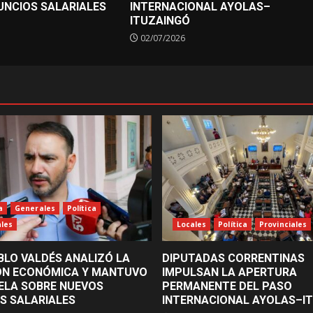
UNCIOS SALARIALES
INTERNACIONAL AYOLAS–
ITUZAINGÓ
02/07/2026
a
Generales
Política
ales
Locales
Política
Provinciales
BLO VALDÉS ANALIZÓ LA
DIPUTADAS CORRENTINAS
ÓN ECONÓMICA Y MANTUVO
IMPULSAN LA APERTURA
ELA SOBRE NUEVOS
PERMANENTE DEL PASO
S SALARIALES
INTERNACIONAL AYOLAS–I