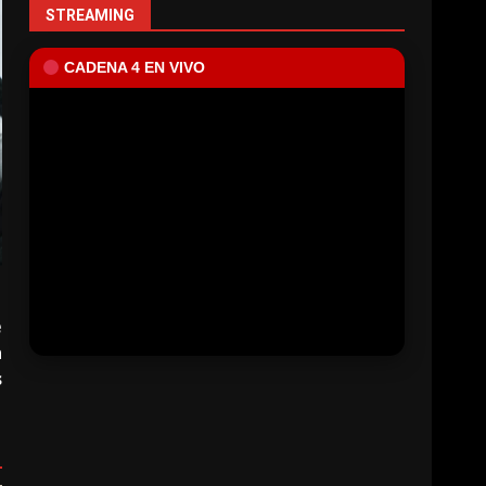
STREAMING
CADENA 4 EN VIVO
e
n
s