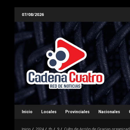
Saltar
07/08/2026
al
contenido
Inicio
Locales
Provinciales
Nacionales
Inicio
2024
th
9
Culto de Acción de Gracias organizado 