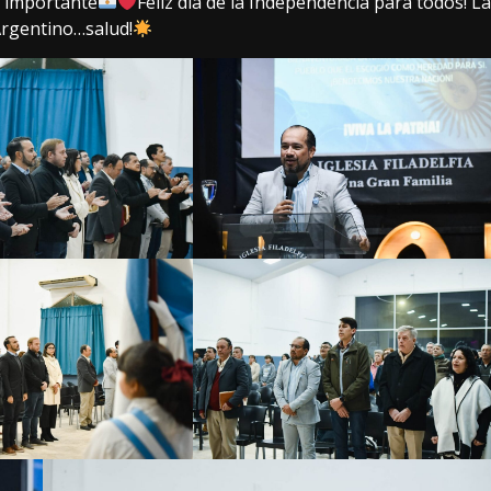
n importante
Feliz día de la Independencia para todos! L
 Argentino…salud!