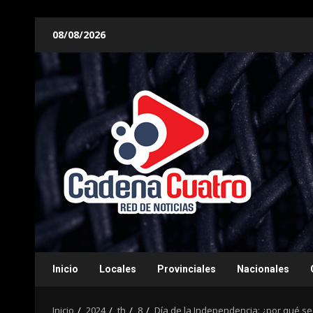
Saltar
08/08/2026
al
contenido
Inicio
Locales
Provinciales
Nacionales
Inicio
2024
th
8
Día de la Independencia: ¿por qué se c