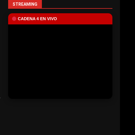
STREAMING
CADENA 4 EN VIVO
y