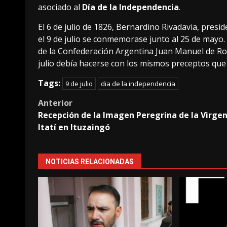
asociado al
Día de la Independencia
.
El 6 de julio de 1826, Bernardino Rivadavia, presid
el 9 de julio se conmemorase junto al 25 de mayo.
de la Confederación Argentina Juan Manuel de Ros
julio debía hacerse con los mismos preceptos que 
Tags:
9 de julio
dia de la independencia
Post
Anterior
Recepción de la Imagen Peregrina de la Virge
navigation
Itatí en Ituzaingó
NOTICIAS RELACIONADAS