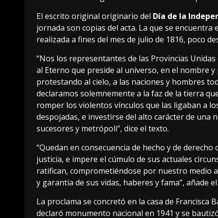
El escrito original originario del
Día de la Indepe
jornada son copias del acta. La que se encuentra e
realizada a fines del mes de julio de 1816, poco de
“Nos los representantes de las Provincias Unida
al Eterno que preside al universo, en el nombre y
protestando al cielo, a las naciones y hombres tod
declaramos solemnemente a la faz de la tierra qu
romper los violentos vínculos que las ligaban a l
despojadas, e investirse del alto carácter de una 
sucesores y metrópoli”, dice el texto.
“Quedan en consecuencia de hecho y de derecho co
justicia, e impere el cúmulo de sus actuales circun
ratifican, comprometiéndose por nuestro medio al
y garantía de sus vidas, haberes y fama”, añade 
La proclama se concretó en la casa de Francisca Ba
declaró monumento nacional en 1941 y se bautiz