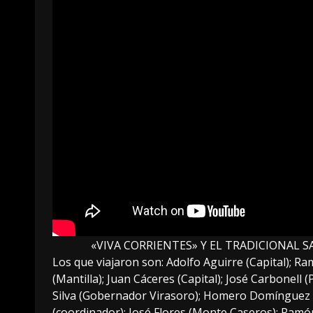
«VIVA CORRIENTES» Y EL TRADICIONAL
Los que viajaron son: Adolfo Aguirre (Capital); Ra
(Mantilla); Juan Cáceres (Capital); José Carbonell
Silva (Gobernador Virasoro); Homero Domínguez (Be
(coordinador); José Flores (Monte Caseros); Ramó