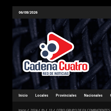
Saltar
06/08/2026
al
contenido
Inicio
Locales
Provinciales
Nacionales
Inicio
2024
th
13
OTRO GRUPO DE EX COMBATIENTES 