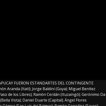
 SAPUCAY FUERON ESTANDARTES DEL CONTINGENTE
món Aranda (Itatí); Jorge Baldini (Goya); Miguel Benítez
 (Paso de los Libres); Ramón Cerdán (Ituzaingó); Gerónimo Da
lla Vista); Daniel Duarte (Capital); Ángel Flores
n Gómez (San Luis del Palmar); Ramón González (Sauce);