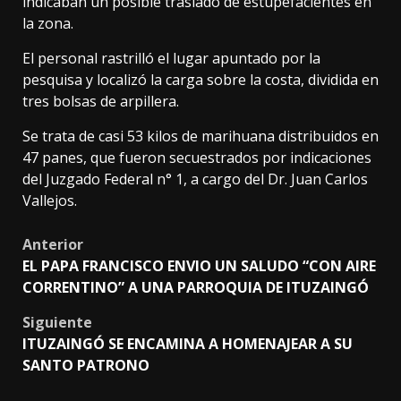
indicaban un posible traslado de estupefacientes en
la zona.
El personal rastrilló el lugar apuntado por la
pesquisa y localizó la carga sobre la costa, dividida en
tres bolsas de arpillera.
Se trata de casi 53 kilos de marihuana distribuidos en
47 panes, que fueron secuestrados por indicaciones
del Juzgado Federal n° 1, a cargo del Dr. Juan Carlos
Vallejos.
Post
Anterior
EL PAPA FRANCISCO ENVIO UN SALUDO “CON AIRE
navigation
CORRENTINO” A UNA PARROQUIA DE ITUZAINGÓ
Siguiente
ITUZAINGÓ SE ENCAMINA A HOMENAJEAR A SU
SANTO PATRONO