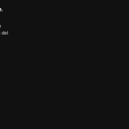
e.
e
 del