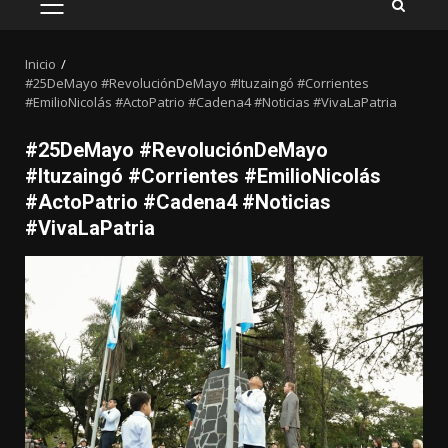
MENÚ
PRINCIPAL
Inicio
#25DeMayo #RevoluciónDeMayo #Ituzaingó #Corrientes
#EmilioNicolás #ActoPatrio #Cadena4 #Noticias #VivaLaPatria
#25DeMayo #RevoluciónDeMayo
#Ituzaingó #Corrientes #EmilioNicolás
#ActoPatrio #Cadena4 #Noticias
#VivaLaPatria