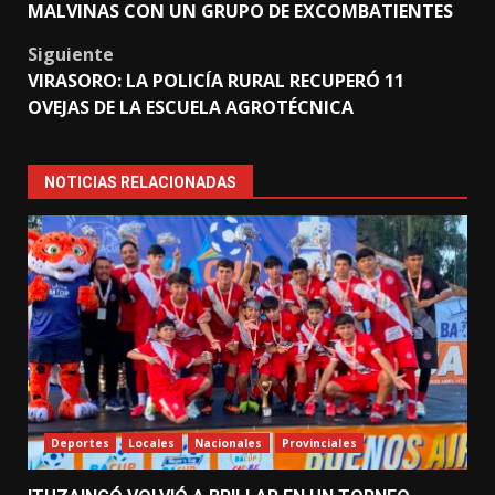
navigation
MALVINAS CON UN GRUPO DE EXCOMBATIENTES
Siguiente
VIRASORO: LA POLICÍA RURAL RECUPERÓ 11
OVEJAS DE LA ESCUELA AGROTÉCNICA
NOTICIAS RELACIONADAS
Deportes
Locales
Nacionales
Provinciales