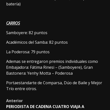
batería)
CARROS
Samboyere: 82 puntos
Académicos del Samba: 82 puntos
La Poderosa: 79 puntos
Ademas se entregaron premios individuales como
Embajadora: Fátima Rinesi – (Samboyere), Gran
Bastonera: Yenhy Motta – Poderosa
Portaestandarte de Comparsa, Dúo de Baile y Mejor
Trío entre otros.
Post
Anterior
PERIODISTA DE CADENA CUATRO VIAJA A