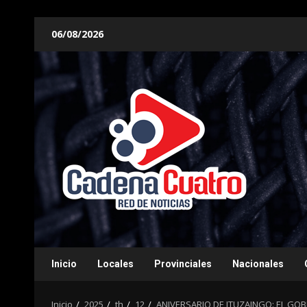
Saltar
06/08/2026
al
contenido
Inicio
Locales
Provinciales
Nacionales
Inicio
2025
th
12
ANIVERSARIO DE ITUZAINGO: EL G