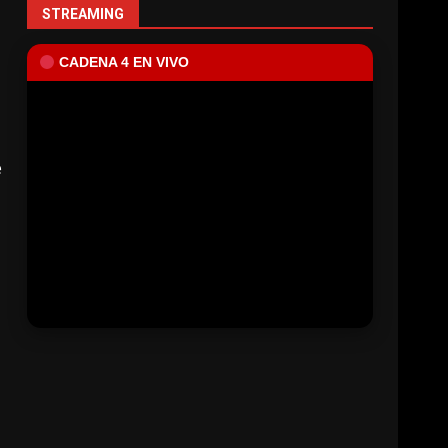
STREAMING
CADENA 4 EN VIVO
e