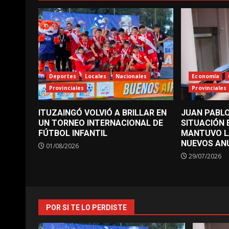
Deportes
Locales
Nacionales
Economía
Provinciales
Provinciales
ITUZAINGÓ VOLVIÓ A BRILLAR EN
JUAN PABLO
UN TORNEO INTERNACIONAL DE
SITUACIÓN
FÚTBOL INFANTIL
MANTUVO L
NUEVOS AN
01/08/2026
29/07/2026
POR SI TE LO PERDISTE