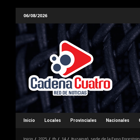
Saltar
06/08/2026
al
contenido
Inicio
Locales
Provinciales
Nacionales
Inicio
2025
th
14
Ituzaingó, sede de la Expo Forestoi