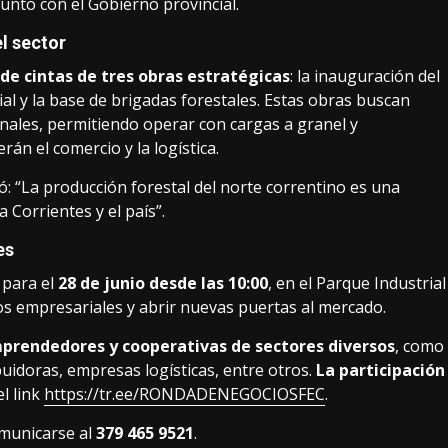
nto con el Gobierno provincial.
l sector
 de cintas de tres obras estratégicas
: la inauguración del
ial y la base de brigadas forestales. Estas obras buscan
onales, permitiendo operar con cargas a granel y
án el comercio y la logística.
ó: “La producción forestal del norte correntino es una
 Corrientes y el país”.
es
a para el
28 de junio desde las 10:00
, en el Parque Industrial
los empresariales y abrir nuevas puertas al mercado.
rendedores y cooperativas de sectores diversos
, como
uidoras, empresas logísticas, entre otros.
La participación
el link
https://tr.ee/RONDADENEGOCIOSFEC
.
omunicarse al
379 465 9521
.