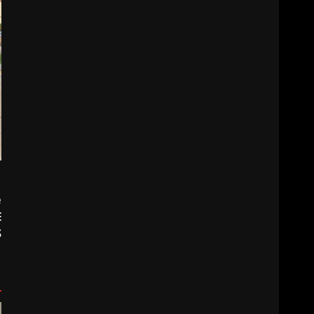
e
E
S