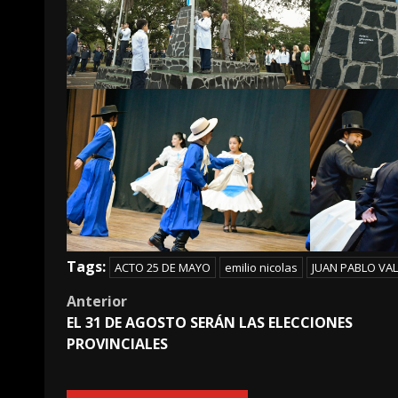
Tags:
ACTO 25 DE MAYO
emilio nicolas
JUAN PABLO VA
Post
Anterior
EL 31 DE AGOSTO SERÁN LAS ELECCIONES
navigation
PROVINCIALES