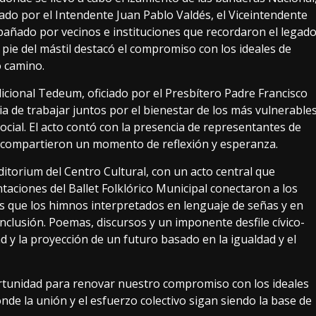
ado por el Intendente Juan Pablo Valdés, el Viceintendente
pañado por vecinos e instituciones que recordaron el legad
 pie del mástil destacó el compromiso con los ideales de
 camino.
dicional Tedeum, oficiado por el Presbítero Padre Francisco
ia de trabajar juntos por el bienestar de los más vulnerable
ocial. El acto contó con la presencia de representantes de
s compartieron un momento de reflexión y esperanza.
Auditorium del Centro Cultural, con un acto central que
ntaciones del Ballet Folklórico Municipal conectaron a los
as que los himnos interpretados en lenguaje de señas y en
clusión. Poemas, discursos y un imponente desfile cívico-
ad y la proyección de un futuro basado en la igualdad y el
tunidad para renovar nuestro compromiso con los ideales
de la unión y el esfuerzo colectivo sigan siendo la base de