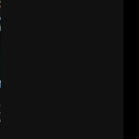
e
e
s