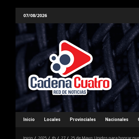
Saltar
07/08/2026
al
contenido
Inicio
Locales
Provinciales
Nacionales
Inicio
2025
th
27
25 de Mayo: Unidos para honrar nue