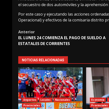
el secuestro de dos automóviles y la aprehensión
Por este caso y ejecutando las acciones ordenada
Operacional) y efectivos de la comisaria distrito 
Post
Anterior
EL LUNES 24 COMIENZA EL PAGO DE SUELDO A
navigation
ESTATALES DE CORRIENTES
NOTICIAS RELACIONADAS
Deportes
Locales
Nacionales
Economía
Provinciales
Provinciales