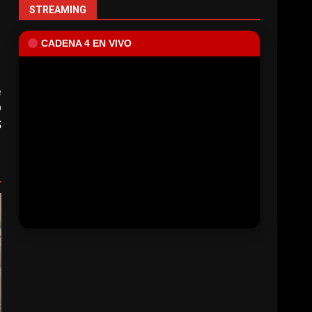
STREAMING
CADENA 4 EN VIVO
e
Ó
S