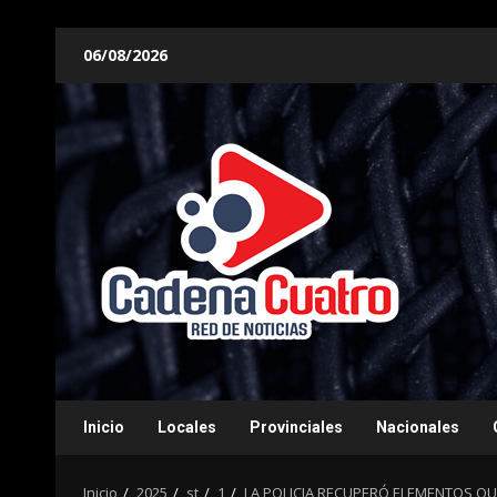
Saltar
06/08/2026
al
contenido
Inicio
Locales
Provinciales
Nacionales
Inicio
2025
st
1
LA POLICIA RECUPERÓ ELEMENTOS Q