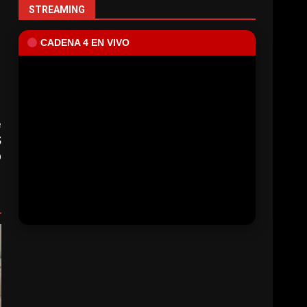
STREAMING
CADENA 4 EN VIVO
e
S
Ó