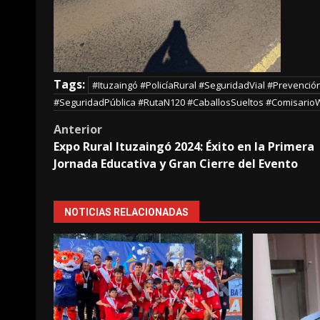
Tags:
#Ituzaingó #PolicíaRural #SeguridadVial #Prevenció
#SeguridadPública #RutaN120 #CaballosSueltos #Comisario
Post
Anterior
Expo Rural Ituzaingó 2024: Éxito en la Primera
navigation
Jornada Educativa y Gran Cierre del Evento
NOTICIAS RELACIONADAS