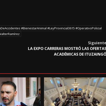
nDeAccidentes #BienestarAnimal #LeyProvincial3615 #OperativoPolicial
WalterRamírez
Siguient
LA EXPO CARRERAS MOSTRÓ LAS OFERTA
ACADÉMICAS DE ITUZAING