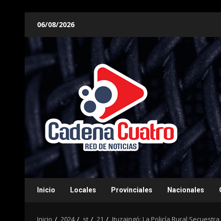
Saltar
06/08/2026
al
contenido
Inicio
Locales
Provinciales
Nacionales
Inicio
2024
st
21
Ituzaingó: La Policía Rural Secuestra