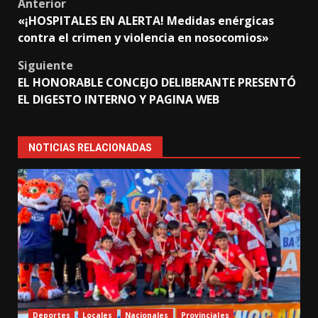
Post
Anterior
«¡HOSPITALES EN ALERTA! Medidas enérgicas
navigation
contra el crimen y violencia en nosocomios»
Siguiente
EL HONORABLE CONCEJO DELIBERANTE PRESENTÓ
EL DIGESTO INTERNO Y PAGINA WEB
NOTICIAS RELACIONADAS
Deportes
Locales
Nacionales
Provinciales